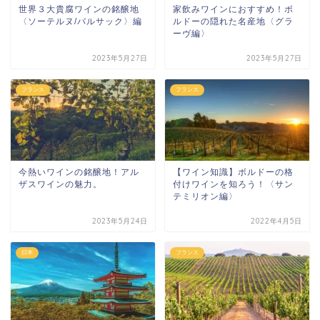
世界３大貴腐ワインの銘醸地
家飲みワインにおすすめ！ボ
〈ソーテルヌ/バルサック〉編
ルドーの隠れた名産地〈グラ
ーヴ編〉
2023年5月27日
2023年5月27日
フランス
フランス
今熱いワインの銘醸地！アル
【ワイン知識】ボルドーの格
ザスワインの魅力。
付けワインを知ろう！〈サン
テミリオン編〉
2023年5月24日
2022年4月5日
日本
フランス