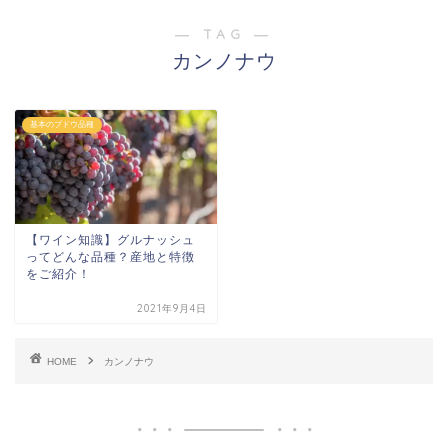
― TAG ―
カンノナウ
基本のブドウ品種
【ワイン知識】グルナッシュ
ってどんな品種？産地と特徴
をご紹介！
2021年9月4日
HOME
カンノナウ